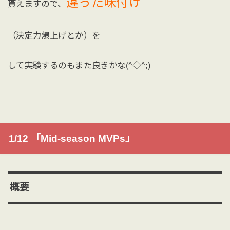
違った味付け
貰えますので、
（決定力爆上げとか）を
して実験するのもまた良きかな(^◇^;)
1/12 「Mid-season MVPs」
概要