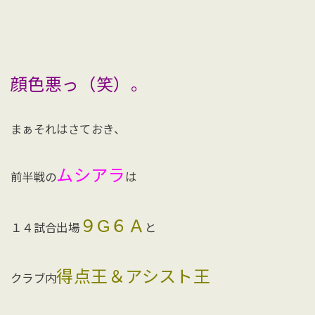
顔色悪っ（笑）。
まぁそれはさておき、
ムシアラ
前半戦の
は
９G６Ａ
１４試合出場
と
得点王＆アシスト王
クラブ内