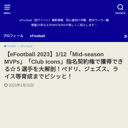
MENU
SEARCH
eFootball（旧ウイイレ）最新情報、初心者向け攻略、欧州サッカー観
戦歴25年以上のWISTERIAが楽しくご紹介します！
プロフィール
eFootball
HOME
eFootball
【eFootball 2023】1/12「Mid-season
MVPs」「Club Icons」指名契約権で獲得でき
る☆５選手を大解剖！ペドリ、ジェズス、ラ
イス等育成までビシッと！
2023年1月15日