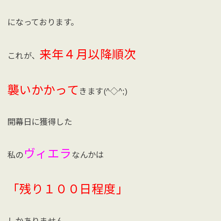
になっております。
来年４月以降順次
これが、
襲いかかって
きます(^◇^;)
開幕日に獲得した
ヴィエラ
私の
なんかは
「残り１００日程度」
しかありません。