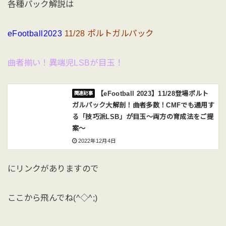
各種パック解説は
eFootball2023
11/28 ポルトガルパック
曲者揃い！異端児LSBが目玉！
【eFootball 2023】11/28登場ポルト
ガルパック大解剖！曲者多数！CMFでも通用す
る「技巧派LSB」が目玉〜両方の育成法をご提
案〜
2022年12月4日
にリンクがありますので
ここから飛んでね(^◇^;)