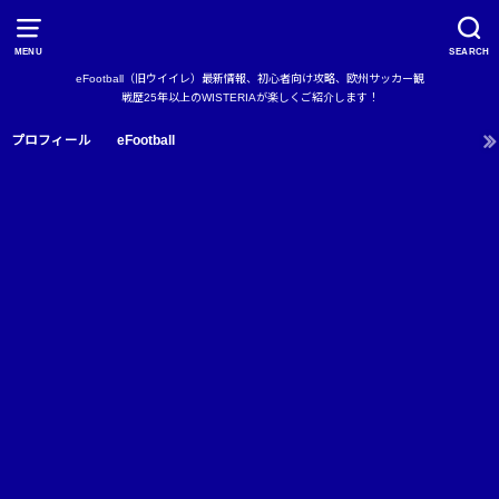
MENU
SEARCH
eFootball（旧ウイイレ）最新情報、初心者向け攻略、欧州サッカー観
戦歴25年以上のWISTERIAが楽しくご紹介します！
プロフィール
eFootball