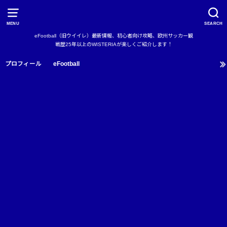
MENU
SEARCH
eFootball（旧ウイイレ）最新情報、初心者向け攻略、欧州サッカー観
戦歴25年以上のWISTERIAが楽しくご紹介します！
プロフィール
eFootball