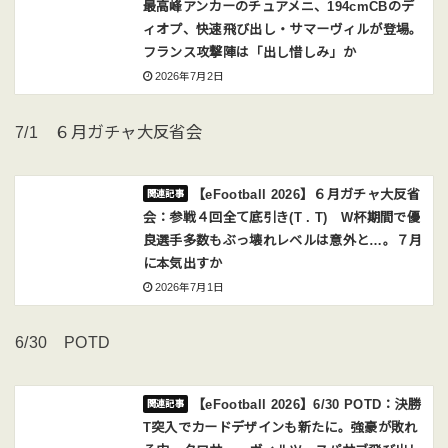
最高峰アンカーのチュアメニ、194cmCBのデ
ィオプ、快速飛び出し・サマーヴィルが登場。
フランス攻撃陣は「出し惜しみ」か
2026年7月2日
7/1 ６月ガチャ大反省会
【eFootball 2026】６月ガチャ大反省
会：参戦４回全て底引き(T . T) W杯期間で優
良選手多数もぶっ壊れレベルは意外と…。７月
に本気出すか
2026年7月1日
6/30 POTD
【eFootball 2026】6/30 POTD：決勝
T突入でカードデザインも新たに。強豪が敗れ