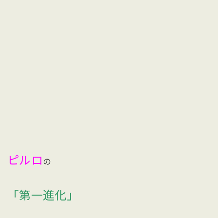
ピルロ
の
「第一進化」