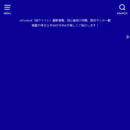
MENU
SEARCH
eFootball（旧ウイイレ）最新情報、初心者向け攻略、欧州サッカー観
戦歴25年以上のWISTERIAが楽しくご紹介します！