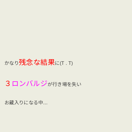
残念な結果
かなり
に(T . T)
３
ロンバルジ
が行き場を失い
お蔵入りになる中…