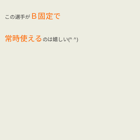
Ｂ固定で
この選手が
常時使える
のは嬉しい(^ ^)