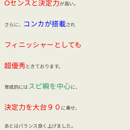
Oセンスと決定力
が高い。
コンカが搭載
さらに、
され
フィニッシャーとしても
超優秀
ときております。
スピ瞬を中心
育成的には
に、
決定力を大台９０
に乗せ、
あとはバランス良く上げました。