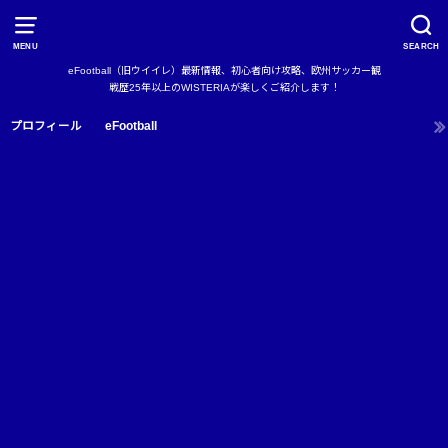
MENU
SEARCH
eFootball（旧ウイイレ）最新情報、初心者向け攻略、欧州サッカー観
戦歴25年以上のWISTERIAが楽しくご紹介します！
プロフィール
eFootball