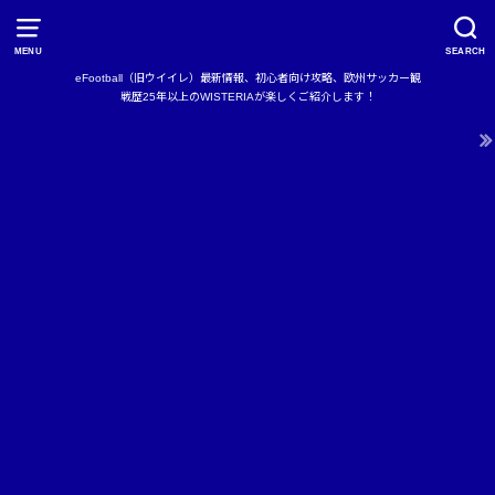
MENU
SEARCH
eFootball（旧ウイイレ）最新情報、初心者向け攻略、欧州サッカー観
戦歴25年以上のWISTERIAが楽しくご紹介します！