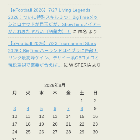
【eFootball 2026】7/27 Living Legends
2026：ついに特殊スキル３つ！BigTimeメッ
シとロナウドが目玉だが、ShowTimeノイアー
がこれまたヤバい（語彙力）！
に
匿名
より
【eFootball 2026】7/23 Tournament Stars
2026：BigTimeハーランドはイブラに匹敵！
リンク最高峰ケイン、デサイー系CBロメロと
現役重視で需要が合えば…
に
WISTERIA
より
2026年8月
月
火
水
木
金
土
日
1
2
3
4
5
6
7
8
9
10
11
12
13
14
15
16
17
18
19
20
21
22
23
24
25
26
27
28
29
30
31