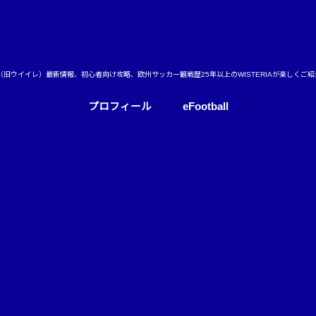
ball（旧ウイイレ）最新情報、初心者向け攻略、欧州サッカー観戦歴25年以上のWISTERIAが楽しくご
プロフィール
eFootball