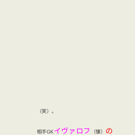
（笑）。
イヴァロフ
の
相手GK
（懐）