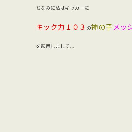
ちなみに私はキッカーに
キック力１０３
神の子
メッ
の
を起用しまして…