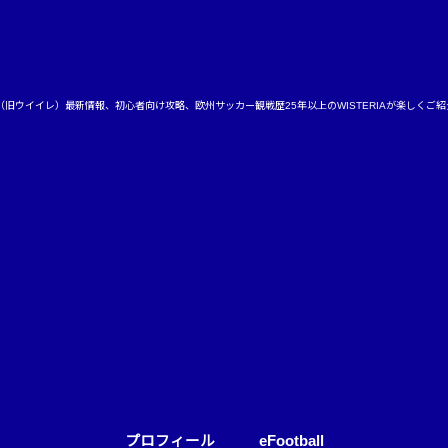
ball（旧ウイイレ）最新情報、初心者向け攻略、欧州サッカー観戦歴25年以上のWISTERIAが楽しくご
プロフィール
eFootball