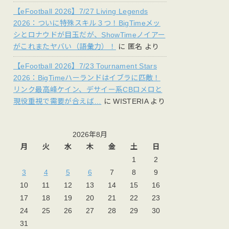
【eFootball 2026】7/27 Living Legends
2026：ついに特殊スキル３つ！BigTimeメッ
シとロナウドが目玉だが、ShowTimeノイアー
がこれまたヤバい（語彙力）！
に
匿名
より
【eFootball 2026】7/23 Tournament Stars
2026：BigTimeハーランドはイブラに匹敵！
リンク最高峰ケイン、デサイー系CBロメロと
現役重視で需要が合えば…
に
WISTERIA
より
2026年8月
月
火
水
木
金
土
日
1
2
3
4
5
6
7
8
9
10
11
12
13
14
15
16
17
18
19
20
21
22
23
24
25
26
27
28
29
30
31