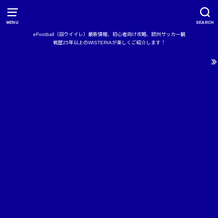
MENU
SEARCH
eFootball（旧ウイイレ）最新情報、初心者向け攻略、欧州サッカー観
戦歴25年以上のWISTERIAが楽しくご紹介します！