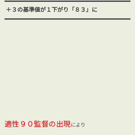
＋３の基準値が１下がり「８３」に
適性９０監督の出現
により