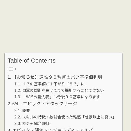
Table of Contents
【お知らせ】適性９０監督のバフ基準値判明
＋３の基準値が１下がり「８３」に
自軍の戦術を曲げてまで採用するほどではない
「WIS式能力表」は今後９０基準になります
6/4 エピック・アタックサージ
概要
スキルの特徴・数試合使った雑感「想像以上に良い」
ガチャ総合評価
エピック・評価Ｓ：ジョルディ・アルバ