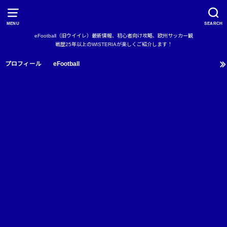
MENU
SEARCH
eFootball（旧ウイイレ）最新情報、初心者向け攻略、欧州サッカー観
戦歴25年以上のWISTERIAが楽しくご紹介します！
プロフィール
eFootball