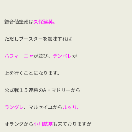
総合値筆頭は
久保建英。
ただしブースターを加味すれば
ハフィーニャ
が並び、
デンベレ
が
上を行くことになります。
公式戦１５連勝のA・マドリーから
ラングレ
、マルセイユから
ルッリ、
オランダから
小川航基
も来ておりますが