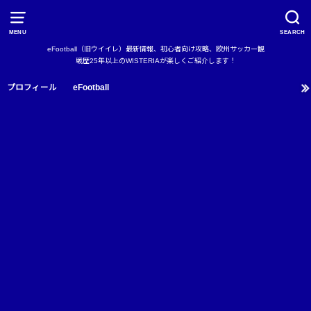
MENU
SEARCH
eFootball（旧ウイイレ）最新情報、初心者向け攻略、欧州サッカー観
戦歴25年以上のWISTERIAが楽しくご紹介します！
プロフィール
eFootball