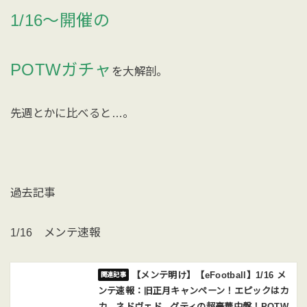
1/16〜開催の
POTWガチャ
を大解剖。
先週とかに比べると…。
過去記事
1/16 メンテ速報
【メンテ明け】【eFootball】1/16 メ
ンテ速報：旧正月キャンペーン！エピックはカ
カ、ネドヴェド、グティの超豪華中盤！POTW