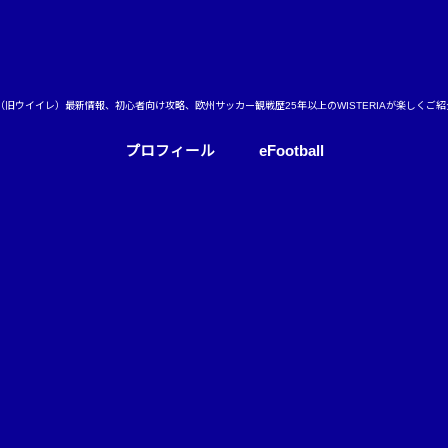
ball（旧ウイイレ）最新情報、初心者向け攻略、欧州サッカー観戦歴25年以上のWISTERIAが楽しくご
プロフィール
eFootball