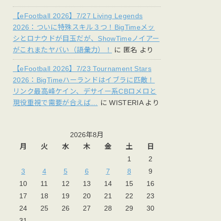
【eFootball 2026】7/27 Living Legends
2026：ついに特殊スキル３つ！BigTimeメッ
シとロナウドが目玉だが、ShowTimeノイアー
がこれまたヤバい（語彙力）！
に
匿名
より
【eFootball 2026】7/23 Tournament Stars
2026：BigTimeハーランドはイブラに匹敵！
リンク最高峰ケイン、デサイー系CBロメロと
現役重視で需要が合えば…
に
WISTERIA
より
2026年8月
月
火
水
木
金
土
日
1
2
3
4
5
6
7
8
9
10
11
12
13
14
15
16
17
18
19
20
21
22
23
24
25
26
27
28
29
30
31