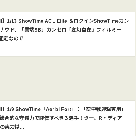
ll】1/13 ShowTime ACL Elite ＆ログインShowTimeカン
ナウド、「異端SB」カンセロ「変幻自在」フィルミー
固定なので…
all】1/9 ShowTime「Aerial Fort」：「空中戦迎撃専用」
総合的な守備力で評価すべき３選手！ター、R・ディア
の実力は…