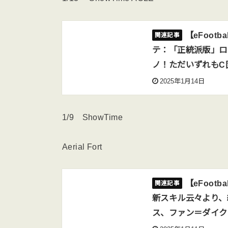
【eFootba
テ：「正統派版」ロ
ノ！ただいずれもC
2025年1月14日
1/9 ShowTime
Aerial Fort
【eFootb
新スキル云々より、
ス、ファン＝ダイク