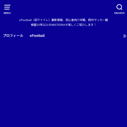
MENU
SEARCH
eFootball（旧ウイイレ）最新情報、初心者向け攻略、欧州サッカー観
戦歴25年以上のWISTERIAが楽しくご紹介します！
プロフィール
eFootball