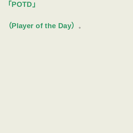
「POTD」
（Player of the Day）
。