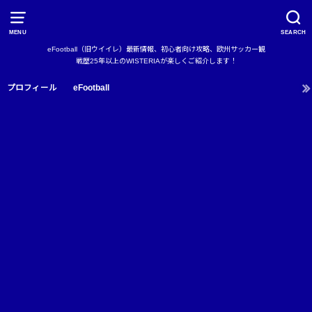
MENU
SEARCH
eFootball（旧ウイイレ）最新情報、初心者向け攻略、欧州サッカー観
戦歴25年以上のWISTERIAが楽しくご紹介します！
プロフィール
eFootball