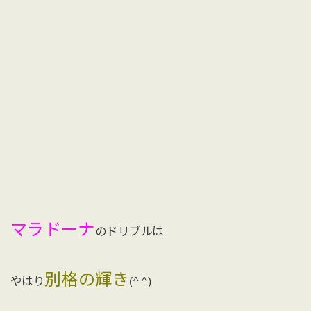
マラドーナ
のドリブルは
別格の輝き
やはり
(^ ^)