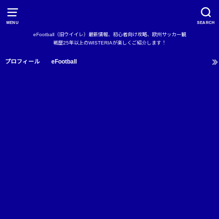
MENU
SEARCH
eFootball（旧ウイイレ）最新情報、初心者向け攻略、欧州サッカー観
戦歴25年以上のWISTERIAが楽しくご紹介します！
プロフィール
eFootball