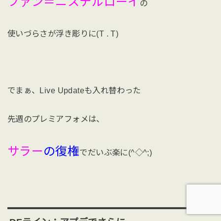
ファン＝ニステルローイ
の
使いづらさが浮き彫りに(T . T)
でまぁ、Live Updateも入れ替わった
先週のプレミアフォメは、
サラー
の復権
でだいぶ楽に(^◇^;)