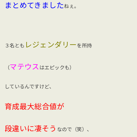
まとめてきました
ねぇ。
レジェンダリー
３名とも
を所持
マテウス
（
はエピックも）
しているんですけど、
育成最大総合値が
段違いに凄そう
なので（笑）、