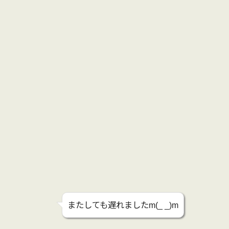
またしても遅れましたm(_ _)m