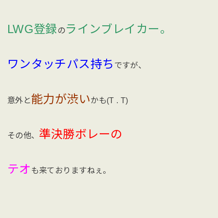
LWG登録
ラインブレイカー。
の
ワンタッチパス持ち
ですが、
能力が渋い
意外と
かも(T . T)
準決勝ボレーの
その他、
テオ
も来ておりますねぇ。