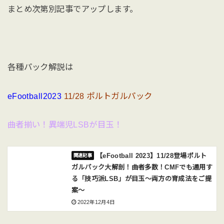
まとめ次第別記事でアップします。
各種パック解説は
eFootball2023
11/28 ポルトガルパック
曲者揃い！異端児LSBが目玉！
【eFootball 2023】11/28登場ポルト
ガルパック大解剖！曲者多数！CMFでも通用す
る「技巧派LSB」が目玉〜両方の育成法をご提
案〜
2022年12月4日