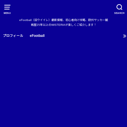
MENU
SEARCH
eFootball（旧ウイイレ）最新情報、初心者向け攻略、欧州サッカー観
戦歴25年以上のWISTERIAが楽しくご紹介します！
プロフィール
eFootball