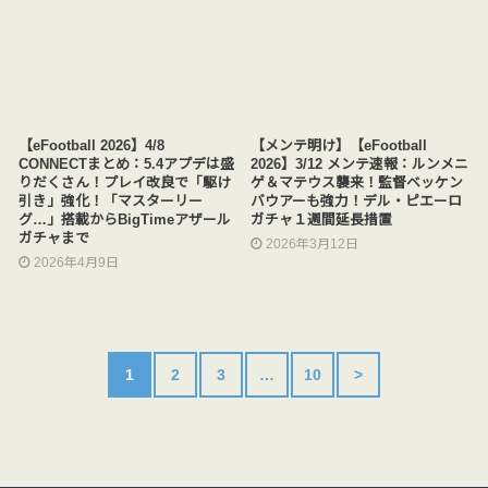
【eFootball 2026】4/8
【メンテ明け】【eFootball
CONNECTまとめ：5.4アプデは盛
2026】3/12 メンテ速報：ルンメニ
りだくさん！プレイ改良で「駆け
ゲ＆マテウス襲来！監督ベッケン
引き」強化！「マスターリー
バウアーも強力！デル・ピエーロ
グ…」搭載からBigTimeアザール
ガチャ１週間延長措置
ガチャまで
2026年3月12日
2026年4月9日
1
2
3
…
10
>