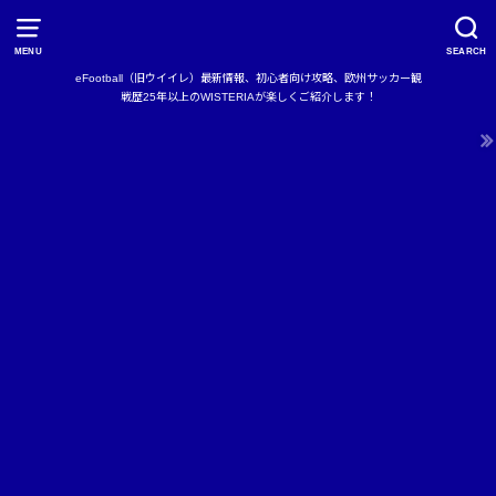
MENU
SEARCH
eFootball（旧ウイイレ）最新情報、初心者向け攻略、欧州サッカー観
戦歴25年以上のWISTERIAが楽しくご紹介します！