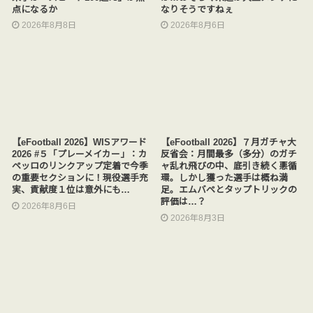
点になるか
なりそうですねぇ
2026年8月8日
2026年8月6日
【eFootball 2026】WISアワード
【eFootball 2026】７月ガチャ大
2026 #５「プレーメイカー」：カ
反省会：月間最多（多分）のガチ
ペッロのリンクアップ定着で今季
ャ乱れ飛びの中、底引き続く悪循
の重要セクションに！現役選手充
環。しかし獲った選手は概ね満
実、貢献度１位は意外にも…
足。エムバペとタップトリックの
評価は…？
2026年8月6日
2026年8月3日