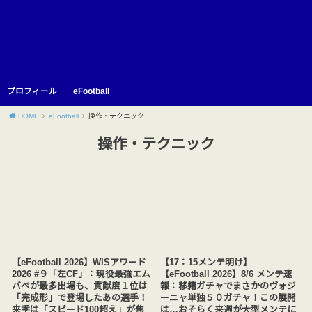
プロフィール
eFootball
HOME
eFootball
操作・テクニック
操作・テクニック
【eFootball 2026】WISアワード
【17：15メンテ明け】
2026 #９「左CF」：現役最強エム
【eFootball 2026】8/6 メンテ速
バペが最多出場も、貢献度１位は
報：移籍ガチャでまさかのヴォジ
「完成形」で登場したあの選手！
ーニャ単独５０ガチャ！この展開
来季は「スピード100超え」が焦
は…おそらく来週が大型メンテに