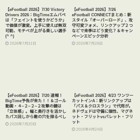
【eFootball 2026】7/30 Victory
【eFootball 2026】7/26
Drivers 2026：BigTimeエムバペ
eFootball CONNECTまとめ：新
は「フェイントを使うかどうか」
スタイル「オーバーロード」、攻
で価値が激変。上手に使えば無双
守可変フォメ、リンクアップ２つ
可能、モチベが上がる楽しい選手
などで来季はどう変化？＆キャン
(^ ^)
ペーンエピック分析
2026年7月31日
2026年7月29日
【eFootball 2026】7/20 速報！
【eFootball 2026】4/23 ワンツー
BigTime予告が来た！！＆ゴール
カットインA：新リンクアップは
動画・４−２−２−２攻撃の鍵は
「パス＆クロスラン」で代用が。
「立体感」。幅と奥行きを活かし
ネドヴェドは守備に個性、マグネ
たパス回しから敵の穴を探るべし
ット・フリットvsバレット・フリ
ット
2026年7月20日
2026年4月24日