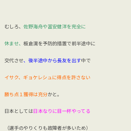
むしろ、
佐野海舟や冨安健洋を完全に
休ませ、
板倉滉を予防的措置で前半途中に
交代させ
、後半途中から長友を出す
中で
イサク、ギョケレシュに得点を許さない
勝ち点１獲得は充分
かと。
日本としては
日本なりに目一杯やってる
（選手のやりくりも故障者が多いため）