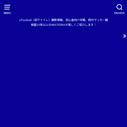
MENU
SEARCH
eFootball（旧ウイイレ）最新情報、初心者向け攻略、欧州サッカー観
戦歴25年以上のWISTERIAが楽しくご紹介します！