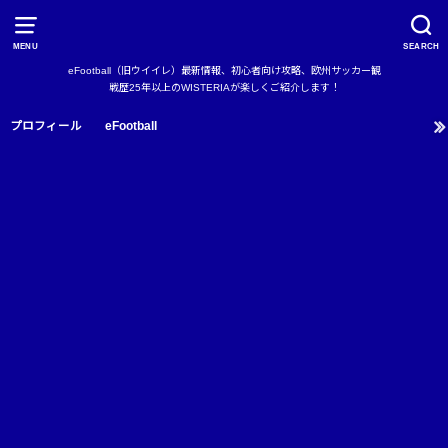
MENU
SEARCH
eFootball（旧ウイイレ）最新情報、初心者向け攻略、欧州サッカー観
戦歴25年以上のWISTERIAが楽しくご紹介します！
プロフィール
eFootball