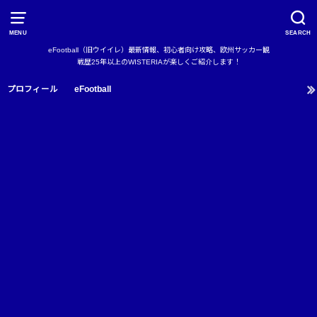
MENU
SEARCH
eFootball（旧ウイイレ）最新情報、初心者向け攻略、欧州サッカー観
戦歴25年以上のWISTERIAが楽しくご紹介します！
プロフィール
eFootball