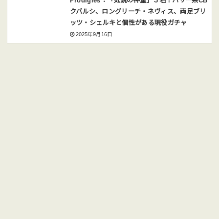
Prodigies：「気鋭の神童」３名！パサー系CB
クバルシ、ロングリーチ・ネヴィス、両足ブリ
ッツ・シェルキと個性がある現役ガチャ
2025年9月16日