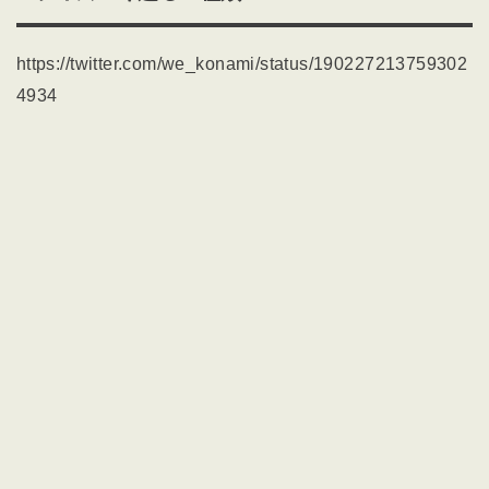
https://twitter.com/we_konami/status/190227213759302
4934