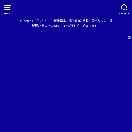
MENU
SEARCH
eFootball（旧ウイイレ）最新情報、初心者向け攻略、欧州サッカー観
戦歴25年以上のWISTERIAが楽しくご紹介します！