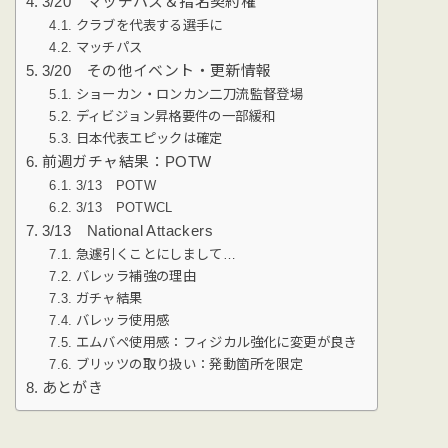
3/20 マッチパス＆指名契約権
クラブを代表する選手に
マッチパス
3/20 その他イベント・更新情報
ショーカン・ロンカン二刀流監督登場
ディビジョン昇格要件の一部緩和
日本代表エピックは確定
前週ガチャ結果：POTW
3/13 POTW
3/13 POTWCL
3/13 National Attackers
急遽引くことにしまして…
バレッラ補強の理由
ガチャ結果
バレッラ使用感
エムバペ使用感：フィジカル強化に変更が良き
ブリッツの取り扱い：発動箇所を限定
あとがき