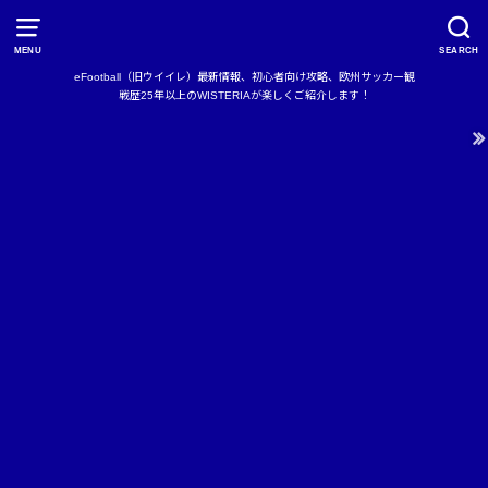
MENU
SEARCH
eFootball（旧ウイイレ）最新情報、初心者向け攻略、欧州サッカー観
戦歴25年以上のWISTERIAが楽しくご紹介します！