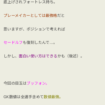
底上げされフォートレス持ち。
プレーメイカーとしては最強格
だと
思いますが、ポジションで考えれば
セードルフ
も復刻したんで…。
しかし、
面白い使い方はできる
かも（後述）。
今回の目玉は
ブッフォン。
GK数値は全選手含めて
数値最強。