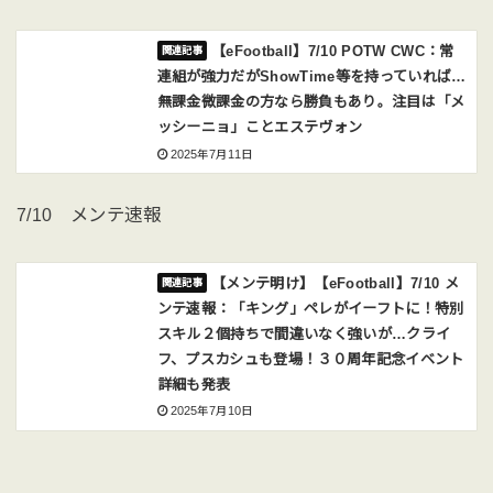
【eFootball】7/10 POTW CWC：常
連組が強力だがShowTime等を持っていれば…
無課金微課金の方なら勝負もあり。注目は「メ
ッシーニョ」ことエステヴォン
2025年7月11日
7/10 メンテ速報
【メンテ明け】【eFootball】7/10 メ
ンテ速報：「キング」ペレがイーフトに！特別
スキル２個持ちで間違いなく強いが…クライ
フ、プスカシュも登場！３０周年記念イベント
詳細も発表
2025年7月10日