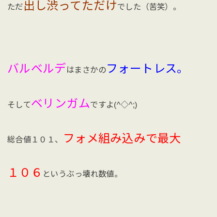
出し渋ってただけ
ただ
でした（苦笑）。
バルベルデ
フォートレス。
はまさかの
ベリンガム
そして
ですよ(^◇^;)
フォメ組み込みで最大
総合値１０１、
１０６
というぶっ壊れ数値。