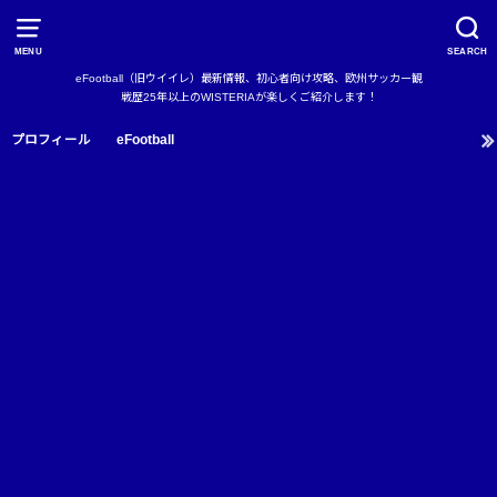
MENU
SEARCH
eFootball（旧ウイイレ）最新情報、初心者向け攻略、欧州サッカー観
戦歴25年以上のWISTERIAが楽しくご紹介します！
プロフィール
eFootball