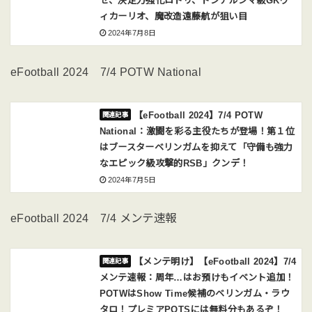
ゼ、決定力強化ロドリ、ドンナルンマ級GKヴ
ィカーリオ、魔改造遠藤航が狙い目
2024年7月8日
eFootball 2024 7/4 POTW National
【eFootball 2024】7/4 POTW
National：激闘を彩る主役たちが登場！第１位
はブースターベリンガムを抑えて「守備も強力
なエピック級攻撃的RSB」クンデ！
2024年7月5日
eFootball 2024 7/4 メンテ速報
【メンテ明け】【eFootball 2024】7/4
メンテ速報：周年…はお預けもイベント追加！
POTWはShow Time候補のベリンガム・ラウ
タロ！プレミアPOTSには無料分もあるぞ！