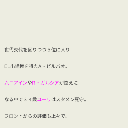
世代交代を図りつつ５位に入り
EL出場権を得たA・ビルバオ。
ムニアイン
や
R・ガルシア
が控えに
なる中で３４歳
ユーリ
はスタメン死守。
フロントからの評価も上々で、