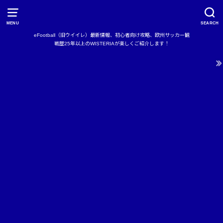
MENU
SEARCH
eFootball（旧ウイイレ）最新情報、初心者向け攻略、欧州サッカー観
戦歴25年以上のWISTERIAが楽しくご紹介します！