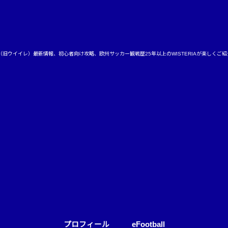
ball（旧ウイイレ）最新情報、初心者向け攻略、欧州サッカー観戦歴25年以上のWISTERIAが楽しくご
プロフィール
eFootball