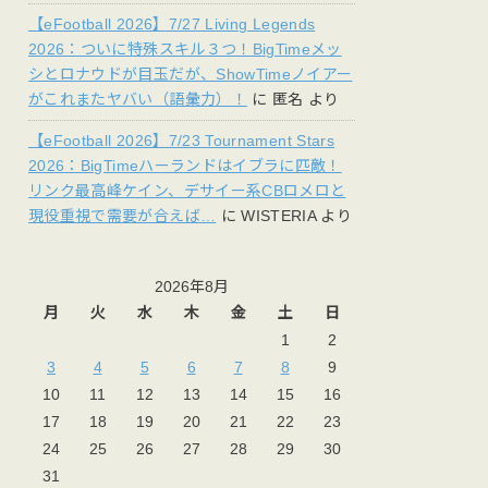
【eFootball 2026】7/27 Living Legends
2026：ついに特殊スキル３つ！BigTimeメッ
シとロナウドが目玉だが、ShowTimeノイアー
がこれまたヤバい（語彙力）！
に
匿名
より
【eFootball 2026】7/23 Tournament Stars
2026：BigTimeハーランドはイブラに匹敵！
リンク最高峰ケイン、デサイー系CBロメロと
現役重視で需要が合えば…
に
WISTERIA
より
2026年8月
月
火
水
木
金
土
日
1
2
3
4
5
6
7
8
9
10
11
12
13
14
15
16
17
18
19
20
21
22
23
24
25
26
27
28
29
30
31