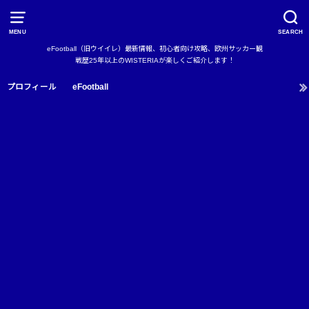
MENU
SEARCH
eFootball（旧ウイイレ）最新情報、初心者向け攻略、欧州サッカー観
戦歴25年以上のWISTERIAが楽しくご紹介します！
プロフィール
eFootball