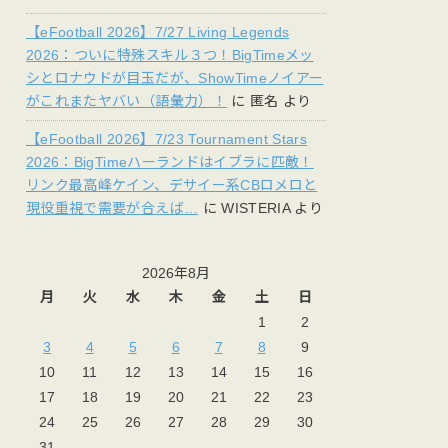
【eFootball 2026】7/27 Living Legends
2026：ついに特殊スキル３つ！BigTimeメッ
シとロナウドが目玉だが、ShowTimeノイアー
がこれまたヤバい（語彙力）！
に
匿名
より
【eFootball 2026】7/23 Tournament Stars
2026：BigTimeハーランドはイブラに匹敵！
リンク最高峰ケイン、デサイー系CBロメロと
現役重視で需要が合えば…
に
WISTERIA
より
2026年8月
月
火
水
木
金
土
日
1
2
3
4
5
6
7
8
9
10
11
12
13
14
15
16
17
18
19
20
21
22
23
24
25
26
27
28
29
30
31