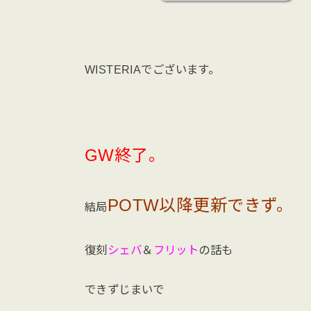
WISTERIAでございます。
GW終了。
POTW以降更新できず。
結局
復刻
シェバ
＆
フリット
の話も
できずじまいで