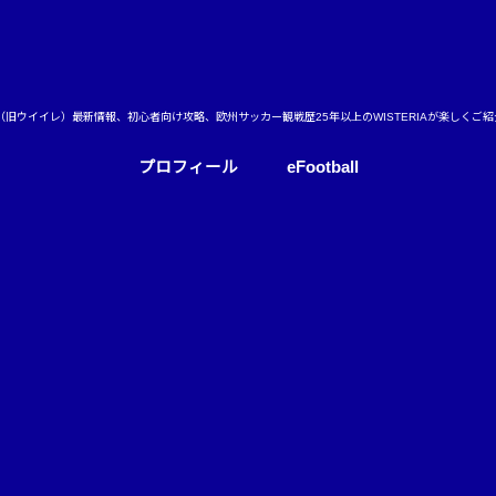
ball（旧ウイイレ）最新情報、初心者向け攻略、欧州サッカー観戦歴25年以上のWISTERIAが楽しくご
プロフィール
eFootball