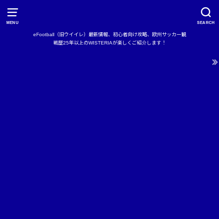
MENU
SEARCH
eFootball（旧ウイイレ）最新情報、初心者向け攻略、欧州サッカー観
戦歴25年以上のWISTERIAが楽しくご紹介します！