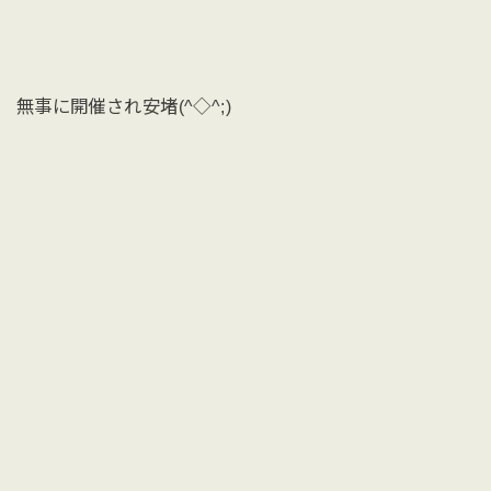
無事に開催され安堵(^◇^;)