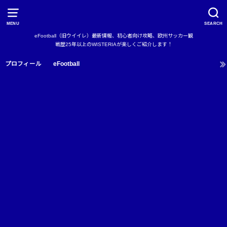
MENU
SEARCH
eFootball（旧ウイイレ）最新情報、初心者向け攻略、欧州サッカー観
戦歴25年以上のWISTERIAが楽しくご紹介します！
プロフィール
eFootball