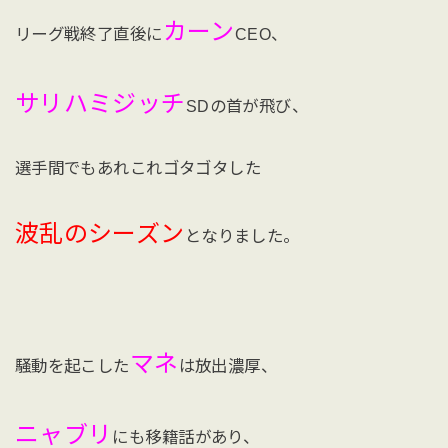
カーン
リーグ戦終了直後に
CEO、
サリハミジッチ
SDの首が飛び、
選手間でもあれこれゴタゴタした
波乱のシーズン
となりました。
マネ
騒動を起こした
は放出濃厚、
ニャブリ
にも移籍話があり、