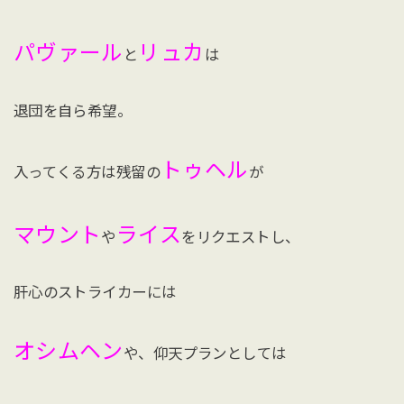
パヴァール
リュカ
と
は
退団を自ら希望。
トゥヘル
入ってくる方は残留の
が
マウント
ライス
や
をリクエストし、
肝心のストライカーには
オシムヘン
や、仰天プランとしては