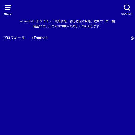
MENU
SEARCH
eFootball（旧ウイイレ）最新情報、初心者向け攻略、欧州サッカー観
戦歴25年以上のWISTERIAが楽しくご紹介します！
プロフィール
eFootball