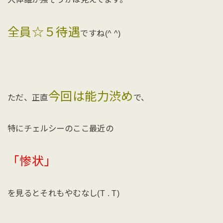
全員☆５待遇
ですね(^ ^)
今回は能力渋め
ただ、正直
で、
特にチェルシーのここ最近の
「惨状」
を見るとそれもやむなし(T . T)