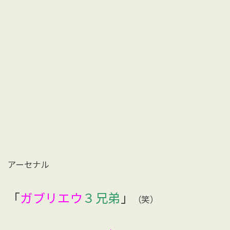
アーセナル
「
ガブリエウ
３兄弟
」
（笑）