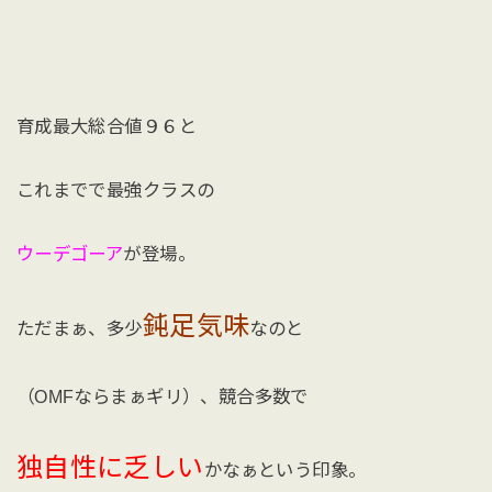
育成最大総合値９６と
これまでで最強クラスの
ウーデゴーア
が登場。
鈍足気味
ただまぁ、多少
なのと
（OMFならまぁギリ）、競合多数で
独自性に乏しい
かなぁという印象。