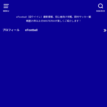
MENU
SEARCH
eFootball（旧ウイイレ）最新情報、初心者向け攻略、欧州サッカー観
戦歴25年以上のWISTERIAが楽しくご紹介します！
プロフィール
eFootball