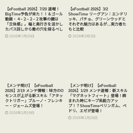
【eFootball 2026】7/20 速報！
【eFootball 2026】3/2
BigTime予告が来た！！＆ゴール
ShowTime リーグアン：エンドリ
動画・４−２−２−２攻撃の鍵は
ッキ、パチョ、グリーンウッドと
「立体感」。幅と奥行きを活かし
それぞれ魅力はあるが…実力者た
たパス回しから敵の穴を探るべし
ちと比較
2026年7月20日
2026年3月3日
【メンテ明け】【eFootball
【メンテ明け】【eFootball
2026】2/19 メンテ情報：味方のO
2026】1/29 メンテ速報：新スキル
センスが上がる新スキル「アタッ
「マグネットフィート」登場！囲
クトリガー」ブルーノ・フレンキ
まれた時にキープ系能力アッ
ー・ジェームズ登場！
プ！？ShowTimeベリンガム、ペ
ドリ、エゼが登場！
2026年2月19日
2026年1月29日