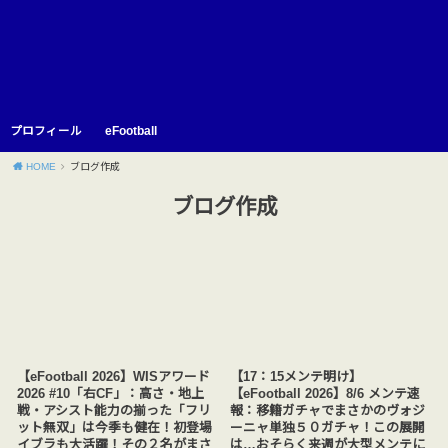
プロフィール
eFootball
HOME
ブログ作成
ブログ作成
【eFootball 2026】WISアワード
【17：15メンテ明け】
2026 #10「右CF」：高さ・地上
【eFootball 2026】8/6 メンテ速
戦・アシスト能力の揃った「フリ
報：移籍ガチャでまさかのヴォジ
ット無双」は今季も健在！初登場
ーニャ単独５０ガチャ！この展開
イブラも大活躍！その２名がまさ
は…おそらく来週が大型メンテに