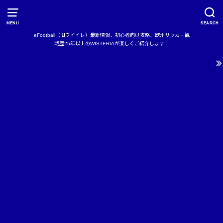
MENU
SEARCH
eFootball（旧ウイイレ）最新情報、初心者向け攻略、欧州サッカー観
戦歴25年以上のWISTERIAが楽しくご紹介します！