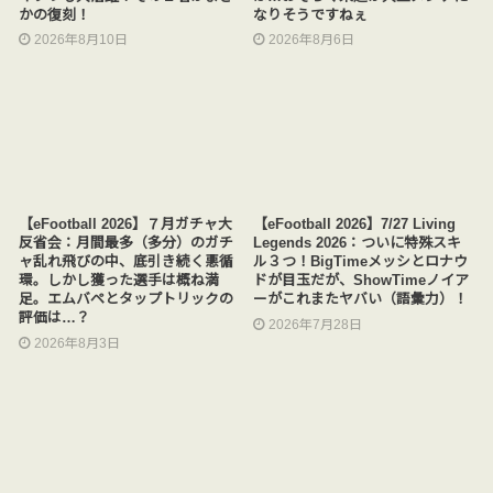
かの復刻！
なりそうですねぇ
2026年8月10日
2026年8月6日
【eFootball 2026】７月ガチャ大
【eFootball 2026】7/27 Living
反省会：月間最多（多分）のガチ
Legends 2026：ついに特殊スキ
ャ乱れ飛びの中、底引き続く悪循
ル３つ！BigTimeメッシとロナウ
環。しかし獲った選手は概ね満
ドが目玉だが、ShowTimeノイア
足。エムバペとタップトリックの
ーがこれまたヤバい（語彙力）！
評価は…？
2026年7月28日
2026年8月3日