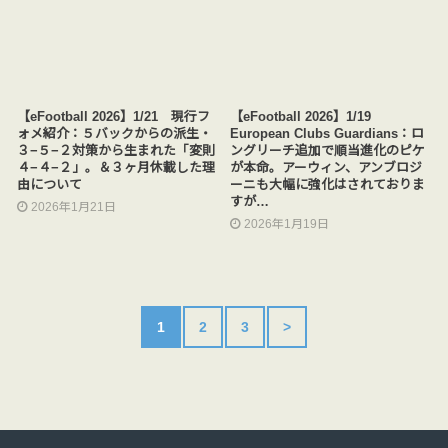
【eFootball 2026】1/21 現行フ
【eFootball 2026】1/19
ォメ紹介：５バックからの派生・
European Clubs Guardians：ロ
３−５−２対策から生まれた「変則
ングリーチ追加で順当進化のピケ
４−４−２」。＆３ヶ月休載した理
が本命。アーウィン、アンブロジ
由について
ーニも大幅に強化はされておりま
すが…
2026年1月21日
2026年1月19日
1
2
3
>