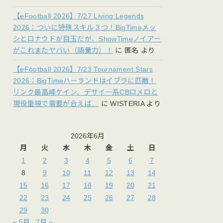
【eFootball 2026】7/27 Living Legends
2026：ついに特殊スキル３つ！BigTimeメッ
シとロナウドが目玉だが、ShowTimeノイアー
がこれまたヤバい（語彙力）！
に
匿名
より
【eFootball 2026】7/23 Tournament Stars
2026：BigTimeハーランドはイブラに匹敵！
リンク最高峰ケイン、デサイー系CBロメロと
現役重視で需要が合えば…
に
WISTERIA
より
2026年6月
月
火
水
木
金
土
日
1
2
3
4
5
6
7
8
9
10
11
12
13
14
15
16
17
18
19
20
21
22
23
24
25
26
27
28
29
30
« 5月
7月 »