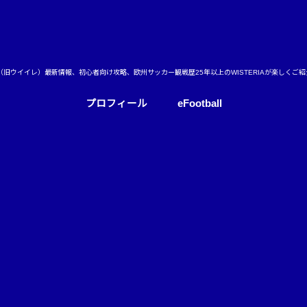
ball（旧ウイイレ）最新情報、初心者向け攻略、欧州サッカー観戦歴25年以上のWISTERIAが楽しくご
プロフィール
eFootball