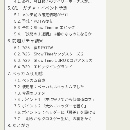
あれ、今日終了のデイリーボーナスが…
8/1 ガチャ・イベント予想
メンテ前の確定情報がゼロ
予想：POTW復刻
予想：Show Time or エピック
「狭間の１週間」は静かなものになるか
前週ガチャ結果
7/25 復刻POTW
7/25 Show Timeヤングスターズ２
7/29 Show Time EURO＆コパアメリカ
7/29 エピックイングランド
ベッカム使用感
ベッカム育成
使用感：ベッカムはベッカムでした
今週のフォメ
ポイント１「左に寄せてから低弾道ロブ」
ポイント２「大外にヘッダーを置く」
ポイント３：ヘッダーに「段差」を設ける
「明らかなクロスゲー狙い」の裏をかく
あとがき