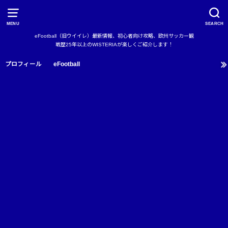
MENU
SEARCH
eFootball（旧ウイイレ）最新情報、初心者向け攻略、欧州サッカー観
戦歴25年以上のWISTERIAが楽しくご紹介します！
プロフィール
eFootball