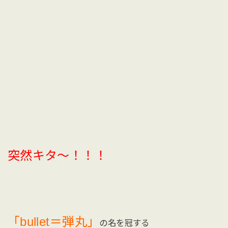
突然キタ〜！！！
「bullet＝弾丸」
の名を冠する