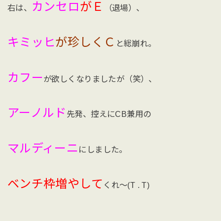
カンセロ
がＥ
右は、
（退場）、
キミッヒ
が珍しくＣ
と総崩れ。
カフー
が欲しくなりましたが（笑）、
アーノルド
先発、控えにCB兼用の
マルディーニ
にしました。
ベンチ枠増やして
くれ〜(T . T)