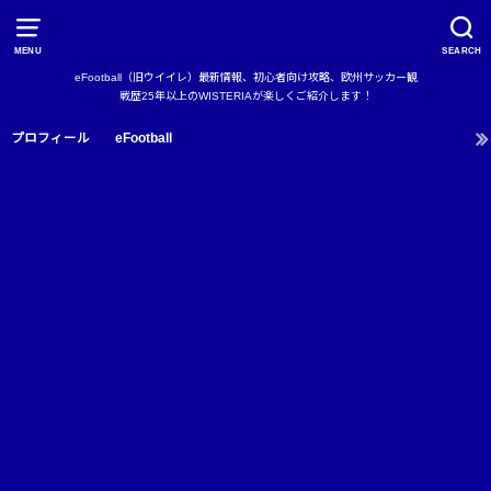
MENU
SEARCH
eFootball（旧ウイイレ）最新情報、初心者向け攻略、欧州サッカー観
戦歴25年以上のWISTERIAが楽しくご紹介します！
プロフィール
eFootball