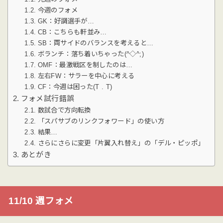
今週のフォメ
GK：好調選手が…
CB：こちらも軒並み…
SB：両サイドのバランスを考えると…
ボランチ：落ち着いちゃった(^◇^;)
OMF：最激戦区を制したのは…
左右FW：サラーを中心に考える
CF：今週は困った(T . T)
フォメ試行錯誤
数試合で方向転換
「スパサブのリンクフォワード」の使い方
結果…
さらにさらに変更「片翼入れ替え」の「デル・ピッポ」
あとがき
11/10 週フォメ