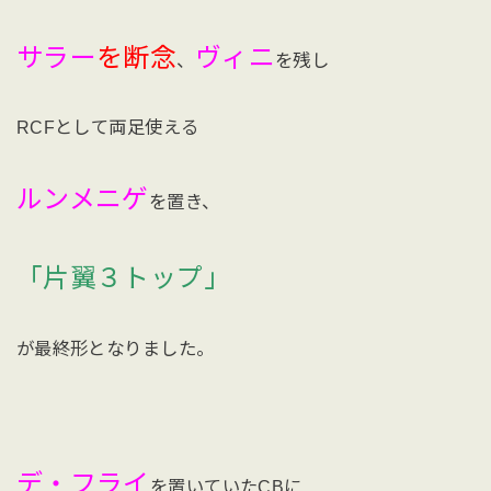
サラー
を断念
ヴィニ
、
を残し
RCFとして両足使える
ルンメニゲ
を置き、
「片翼３トップ」
が最終形となりました。
デ・フライ
を置いていたCBに