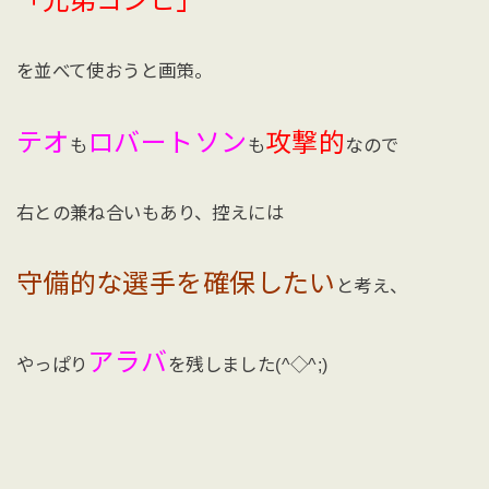
「兄弟コンビ」
を並べて使おうと画策。
テオ
ロバートソン
攻撃的
も
も
なので
右との兼ね合いもあり、控えには
守備的な選手を確保したい
と考え、
アラバ
やっぱり
を残しました(^◇^;)