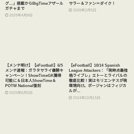
グ…」搭載からBigTimeアザール
サラー＆ファン＝ダイク！
ガチャまで
2026年2月5日
2026年4月9日
【メンテ明け】【eFootball】6/5
【eFootball】10/14 Spanish
メンテ速報：ガラタサライ優勝キ
League Attackers：「現時点最強
ャンペーン！ShowTimeGK獲得
格ライブレ」エトーとライバルの
可能に＆日本人ShowTime＆
徹底比較！実はモリエンテスが現
POTW National復刻
環境向け。ボージャンはフィジカ
ルが…
2025年6月5日
2024年10月15日