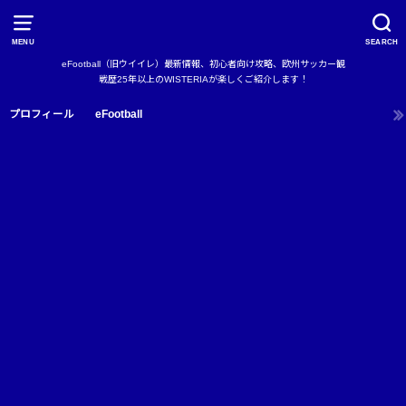
MENU
SEARCH
eFootball（旧ウイイレ）最新情報、初心者向け攻略、欧州サッカー観
戦歴25年以上のWISTERIAが楽しくご紹介します！
プロフィール
eFootball