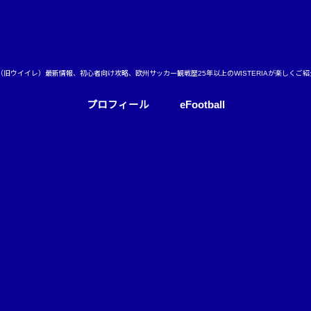
ball（旧ウイイレ）最新情報、初心者向け攻略、欧州サッカー観戦歴25年以上のWISTERIAが楽しくご
プロフィール
eFootball