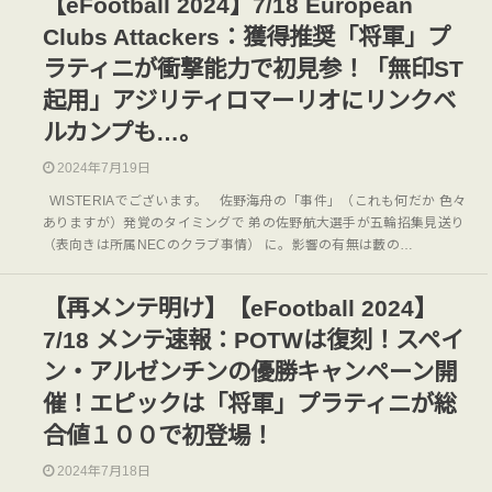
【eFootball 2024】7/18 European
Clubs Attackers：獲得推奨「将軍」プ
ラティニが衝撃能力で初見参！「無印ST
起用」アジリティロマーリオにリンクベ
ルカンプも…。
2024年7月19日
WISTERIAでございます。 佐野海舟の「事件」（これも何だか 色々
ありますが）発覚のタイミングで 弟の佐野航大選手が五輪招集見送り
（表向きは所属NECのクラブ事情） に。影響の有無は藪の…
【再メンテ明け】【eFootball 2024】
7/18 メンテ速報：POTWは復刻！スペイ
ン・アルゼンチンの優勝キャンペーン開
催！エピックは「将軍」プラティニが総
合値１００で初登場！
2024年7月18日