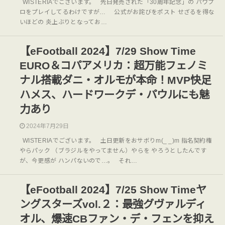
WISTERIAでございます。 先日発売された「30周年記念」の パワプ
ロをプレイしてるわけですが… 公式がお詫びをポスト せざるを得な
いほどの 炎上ぶりとなってお…
【eFootball 2024】7/29 Show Time
EURO＆コパアメリカ：超万能フェノミ
ナル搭載ダニ・オルモが本命！MVP快足
ハメス、ハードワークデ・パウルにも魅
力あり
2024年7月29日
WISTERIAでございます。 土日更新をおサボりm(_ _)m 指名契約権
やらパック （ブラジルをやってません）やらを やろうとしたんです
が、今更感が ハンパないので…。 それ…
【eFootball 2024】7/25 Show Timeヤ
ングスターズvol.２：最強グヴァルディ
オル、爆速CBファン・デ・フェンを抑え