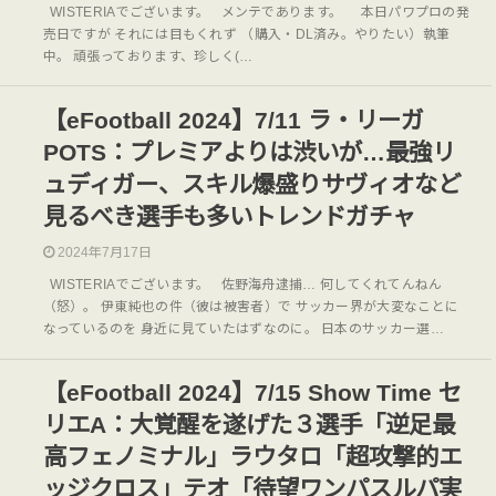
WISTERIAでございます。 メンテであります。 本日パワプロの発
売日ですが それには目もくれず （購入・DL済み。やりたい）執筆
中。 頑張っております、珍しく(…
【eFootball 2024】7/11 ラ・リーガ
POTS：プレミアよりは渋いが…最強リ
ュディガー、スキル爆盛りサヴィオなど
見るべき選手も多いトレンドガチャ
2024年7月17日
WISTERIAでございます。 佐野海舟逮捕… 何してくれてんねん
（怒）。 伊東純也の件（彼は被害者）で サッカー界が大変なことに
なっているのを 身近に見ていたはずなのに。 日本のサッカー選…
【eFootball 2024】7/15 Show Time セ
リエA：大覚醒を遂げた３選手「逆足最
高フェノミナル」ラウタロ「超攻撃的エ
ッジクロス」テオ「待望ワンパスルパ実