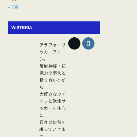
« 7月
WISTERIA
アラフォーサ
ッカーファ
ン。
反射神経・記
憶力の衰えと
折り合いなが
ら
大好きなウイ
イレと欧州サ
ッカーを中心
に
日々の徒然を
綴っていきま
す。