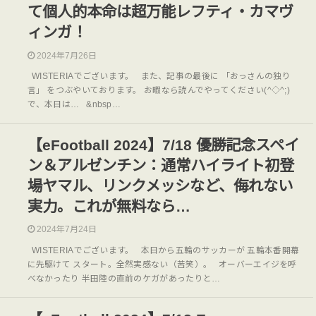
て個人的本命は超万能レフティ・カマヴ
ィンガ！
2024年7月26日
WISTERIAでございます。 また、記事の最後に 「おっさんの独り
言」 をつぶやいております。 お暇なら読んでやってください(^◇^;)
で、本日は… &nbsp…
【eFootball 2024】7/18 優勝記念スペイ
ン＆アルゼンチン：通常ハイライト初登
場ヤマル、リンクメッシなど、侮れない
実力。これが無料なら…
2024年7月24日
WISTERIAでございます。 本日から五輪のサッカーが 五輪本番開幕
に先駆けて スタート。全然実感ない（苦笑）。 オーバーエイジを呼
べなかったり 半田陸の直前のケガがあったりと…