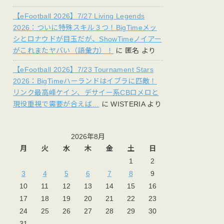
【eFootball 2026】7/27 Living Legends
2026：ついに特殊スキル３つ！BigTimeメッ
シとロナウドが目玉だが、ShowTimeノイアー
がこれまたヤバい（語彙力）！
に
匿名
より
【eFootball 2026】7/23 Tournament Stars
2026：BigTimeハーランドはイブラに匹敵！
リンク最高峰ケイン、デサイー系CBロメロと
現役重視で需要が合えば…
に
WISTERIA
より
2026年8月
月
火
水
木
金
土
日
1
2
3
4
5
6
7
8
9
10
11
12
13
14
15
16
17
18
19
20
21
22
23
24
25
26
27
28
29
30
31