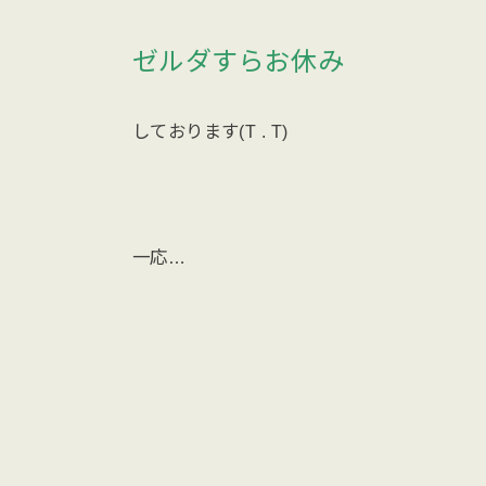
ゼルダすらお休み
しております(T . T)
一応…