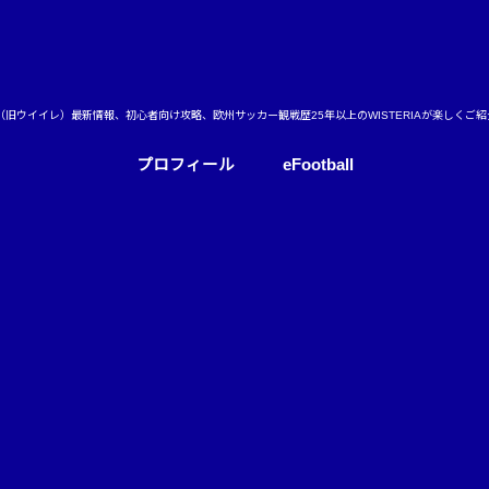
ball（旧ウイイレ）最新情報、初心者向け攻略、欧州サッカー観戦歴25年以上のWISTERIAが楽しくご
プロフィール
eFootball