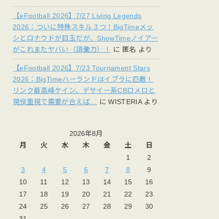
【eFootball 2026】7/27 Living Legends
2026：ついに特殊スキル３つ！BigTimeメッ
シとロナウドが目玉だが、ShowTimeノイアー
がこれまたヤバい（語彙力）！
に
匿名
より
【eFootball 2026】7/23 Tournament Stars
2026：BigTimeハーランドはイブラに匹敵！
リンク最高峰ケイン、デサイー系CBロメロと
現役重視で需要が合えば…
に
WISTERIA
より
2026年8月
月
火
水
木
金
土
日
1
2
3
4
5
6
7
8
9
10
11
12
13
14
15
16
17
18
19
20
21
22
23
24
25
26
27
28
29
30
31